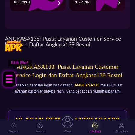
KLIK DISINI
KLIK DISINI
ANGKASA138: Pusat Layanan Customer Service
Login dan Daftar Angkasa138 Resmi
Klik Me!
ANGKASA138: Pusat Layanan Customer
Service Login dan Daftar Angkasa138 Resmi
Dapatkan bantuan login dan daftar di
ANGKASA138
melalui pusat
layanan customer service resmi yang cepat dan mudah dipahami.
ULASAN PEMAIN ANGKASA138
Berikut ulasan pemain tentang pusat layanan customer
Beranda
Promosi
Masuk
Hub. Kami
Akun Saya