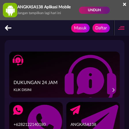
×
ANGKASA138 Aplikasi Mobile
UNDUH
Jangan tampilkan lagi hari ini
Masuk
Daftar
DUKUNGAN 24 JAM
KLIK DISINI
+6282122140180
ANGKASA138