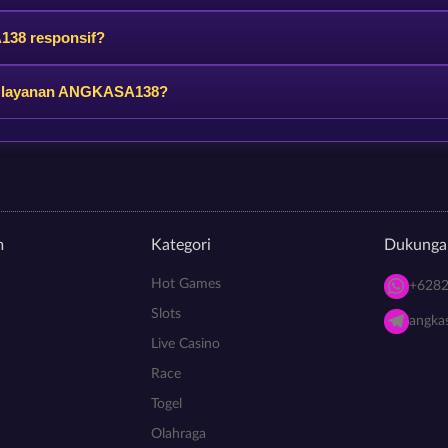
138 responsif?
h layanan ANGKASA138?
m
Kategori
Dukunga
Hot Games
+628
Slots
angka
Live Casino
Race
Togel
Olahraga