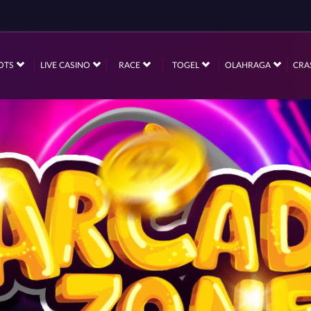
OTS
LIVE CASINO
RACE
TOGEL
OLAHRAGA
CRA