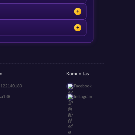
n
Komunitas
2122140180
Facebook
sa138
Instagram