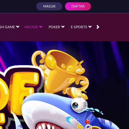
MASUK
DAFTAR
SH GAME
ARCADE
POKER
E-SPORTS
SABUNG AYAM