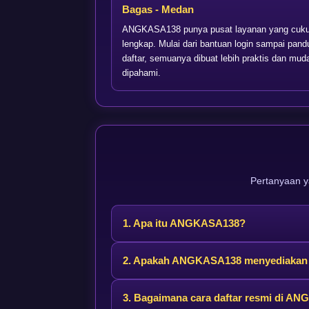
Bagas - Medan
ANGKASA138 punya pusat layanan yang cuk
lengkap. Mulai dari bantuan login sampai pand
daftar, semuanya dibuat lebih praktis dan mud
dipahami.
Pertanyaan y
1. Apa itu ANGKASA138?
2. Apakah ANGKASA138 menyediakan 
3. Bagaimana cara daftar resmi di A