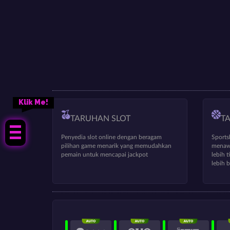
Klik Me!
TARUHAN SLOT
T
Penyedia slot online dengan beragam
Sports
pilihan game menarik yang memudahkan
menawa
pemain untuk mencapai jackpot
lebih 
lebih 