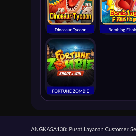
Dinosaur Tycoon
Bombing Fishi
FORTUNE ZOMBIE
ANGKASA138: Pusat Layanan Customer Serv