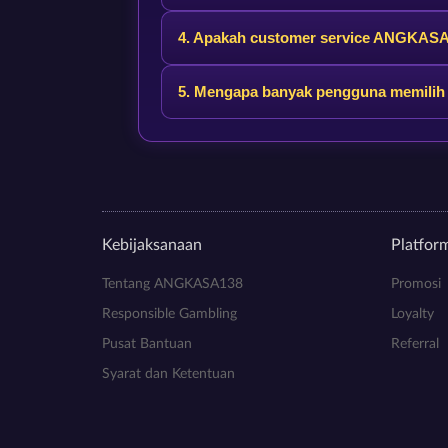
4. Apakah customer service ANGKASA
5. Mengapa banyak pengguna memili
Kebijaksanaan
Platfor
Tentang ANGKASA138
Promosi
Responsible Gambling
Loyalty
Pusat Bantuan
Referral
Syarat dan Ketentuan