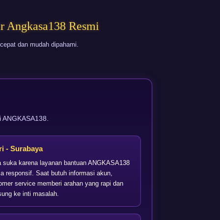
r Angkasa138 Resmi
 cepat dan mudah dipahami.
smi ANGKASA138.
ri - Surabaya
 suka karena layanan bantuan ANGKASA138
sa responsif. Saat butuh informasi akun,
omer service memberi arahan yang rapi dan
sung ke inti masalah.