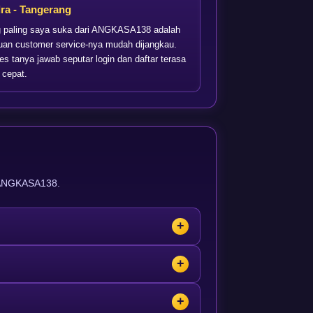
ra - Tangerang
 paling saya suka dari ANGKASA138 adalah
uan customer service-nya mudah dijangkau.
es tanya jawab seputar login dan daftar terasa
 cepat.
i ANGKASA138.