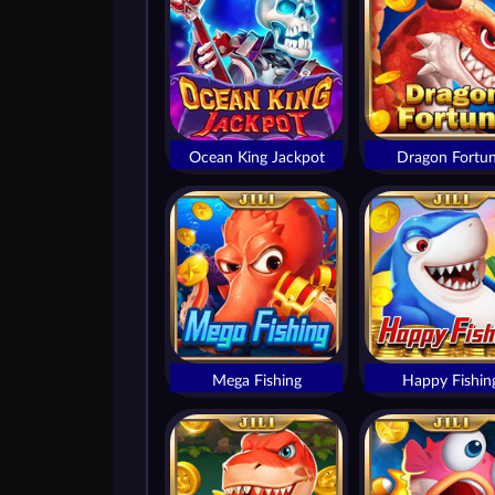
Ocean King Jackpot
Dragon Fortu
Mega Fishing
Happy Fishin