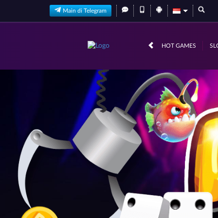
Main di Telegram
HOT GAMES
SL