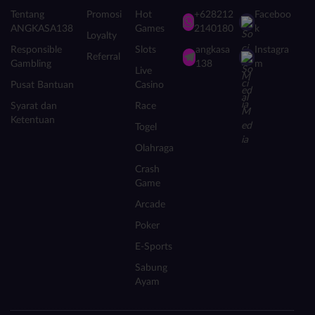
Tentang
Promosi
Hot
+628212
Faceboo
ANGKASA138
Games
2140180
k
Loyalty
Responsible
Slots
angkasa
Instagra
Referral
Gambling
138
m
Live
Pusat Bantuan
Casino
Syarat dan
Race
Ketentuan
Togel
Olahraga
Crash
Game
Arcade
Poker
E-Sports
Sabung
Ayam