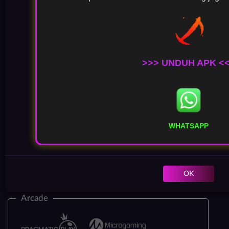
Crash Game
>>> UNDUH APK <
WHATSAPP
OK
Arcade