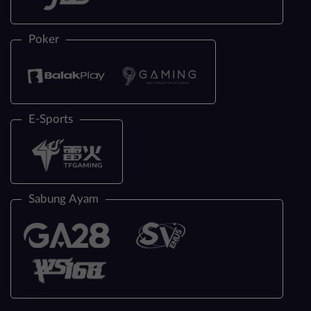
Poker
E-Sports
Sabung Ayam