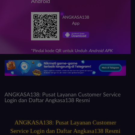
Android
ANGKASA138
App
*Pindai kode QR untuk Unduh
Android APK
ANGKASA138: Pusat Layanan Customer Service
Login dan Daftar Angkasa138 Resmi
ANGKASA138: Pusat Layanan Customer
Service Login dan Daftar Angkasa138 Resmi