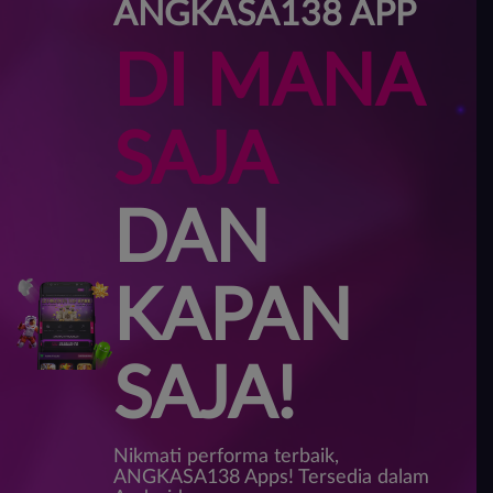
ANGKASA138 APP
DI MANA
SAJA
DAN
KAPAN
SAJA!
Nikmati performa terbaik,
ANGKASA138 Apps! Tersedia dalam