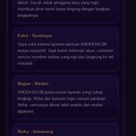
diikuti. Cocok untuk pengguna baru yang ingin
membuat akun resmi tanpa bingung dengan langkah-
langkahnya.
Fahri - Surabaya
Saya suka karena layanan bantuan ANGKASA138
terasa responsif. Saat butuh informasi akun, customer
service memberi arahan yang rapi dan langsung ke inti
masalah.
Bagas - Medan
ANGKASA138 punya pusat layanan yang cukup
lengkap. Mulai dari bantuan login sampai panduan
daftar, semuanya dibuat lebih praktis dan mudah
dipahami.
Rizky - Semarang