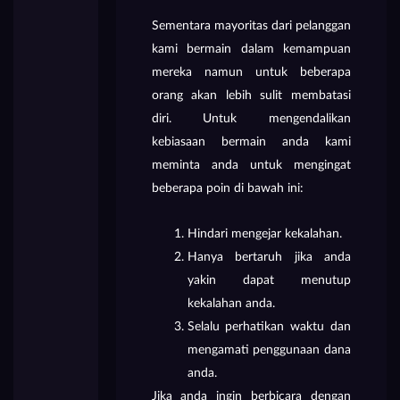
Sementara mayoritas dari pelanggan
kami bermain dalam kemampuan
mereka namun untuk beberapa
orang akan lebih sulit membatasi
diri. Untuk mengendalikan
kebiasaan bermain anda kami
meminta anda untuk mengingat
beberapa poin di bawah ini:
Hindari mengejar kekalahan.
Hanya bertaruh jika anda
yakin dapat menutup
kekalahan anda.
Selalu perhatikan waktu dan
mengamati penggunaan dana
anda.
Jika anda ingin berbicara dengan