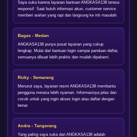
Saya suka karena layanan bantuan ANGKASA138 terasa
responsif. Saat butuh informasi akun, customer service
memberi arahan yang rapi dan langsung ke inti masalah.
Bagas - Medan
ANGKASA138 punya pusat layanan yang cukup
lengkap. Mulai dari bantuan login sampai panduan daftar,
semuanya dibuat lebih praktis dan mudah dipahami.
Rizky - Semarang
Menurut saya, layanan resmi ANGKASA138 membantu
pengguna merasa lebih nyaman. Informasinya jelas dan
cocok untuk yang ingin akses login atau daftar dengan
benar.
Andra - Tangerang
Yang paling saya suka dari ANGKASA138 adalah