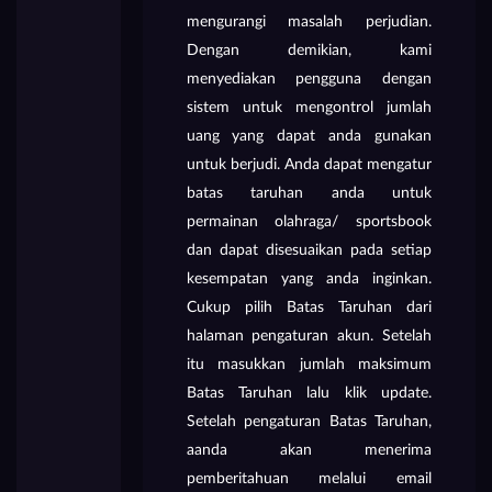
mengurangi masalah perjudian.
Dengan demikian, kami
menyediakan pengguna dengan
sistem untuk mengontrol jumlah
uang yang dapat anda gunakan
untuk berjudi. Anda dapat mengatur
batas taruhan anda untuk
permainan olahraga/ sportsbook
dan dapat disesuaikan pada setiap
kesempatan yang anda inginkan.
Cukup pilih Batas Taruhan dari
halaman pengaturan akun. Setelah
itu masukkan jumlah maksimum
Batas Taruhan lalu klik update.
Setelah pengaturan Batas Taruhan,
aanda akan menerima
pemberitahuan melalui email