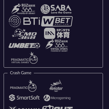
Crash Game