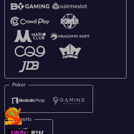
Poker
E-Sports
Klik Me!