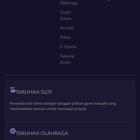
Olahraga
Crash
Game
Arcade
Poker
E-Sports
Sabung
Ayam
TARUHAN SLOT
Penyedia slot online dengan beragam pilihan game menarik yang
memudahkan pemain untuk mencapai jackpot
TARUHAN OLAHRAGA