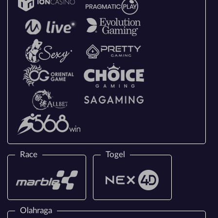
Race
Togel
Olahraga