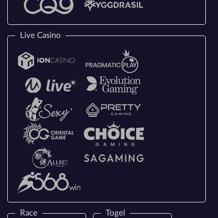
Live Casino
Race
Togel