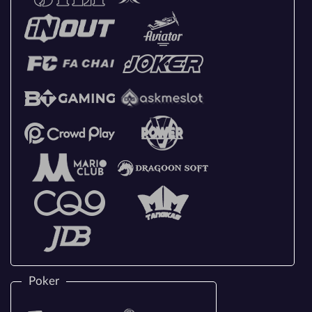
Poker