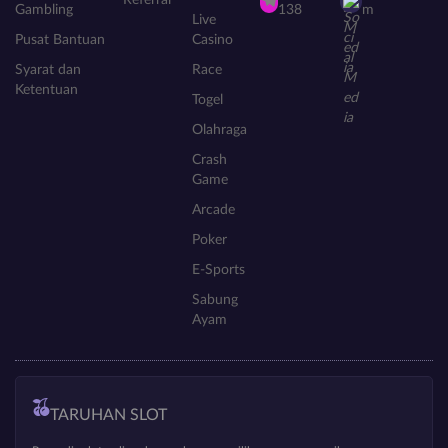
Referral
Gambling
138
m
Live
Pusat Bantuan
Casino
Syarat dan
Race
Ketentuan
Togel
Olahraga
Crash
Game
Arcade
Poker
E-Sports
Sabung
Ayam
TARUHAN SLOT