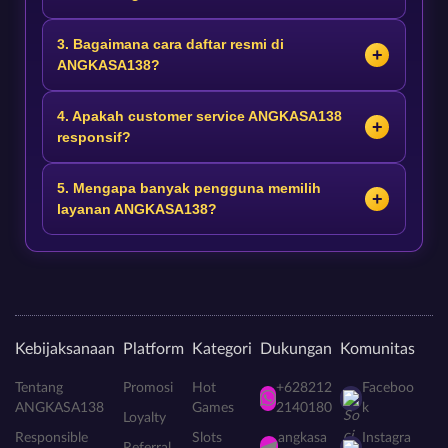
3. Bagaimana cara daftar resmi di
ANGKASA138?
4. Apakah customer service ANGKASA138
responsif?
5. Mengapa banyak pengguna memilih
layanan ANGKASA138?
Kebijaksanaan
Platform
Kategori
Dukungan
Komunitas
Tentang
Promosi
Hot
+628212
Faceboo
ANGKASA138
Games
2140180
k
Loyalty
Responsible
Slots
angkasa
Instagra