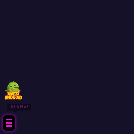
Klik Me!