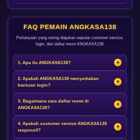
FAQ PEMAIN ANGKASA138
Pertanyaan yang sering diajukan seputar customer service,
login, dan daftar resmi ANGKASA138.
1. Apa itu ANGKASA138?
2. Apakah ANGKASA138 menyediakan
bantuan login?
3. Bagaimana cara daftar resmi di
ANGKASA138?
4. Apakah customer service ANGKASA138
responsif?