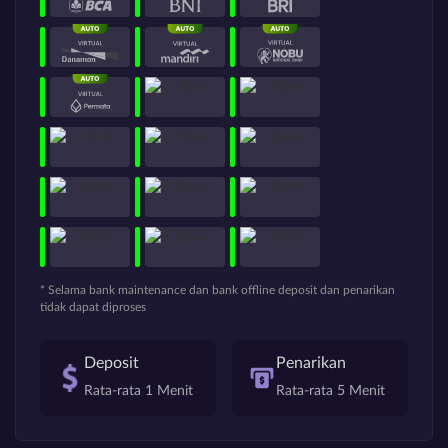
* Selama bank maintenance dan bank offline deposit dan penarikan
tidak dapat diproses
Deposit
Penarikan
Rata-rata 1 Menit
Rata-rata 5 Menit