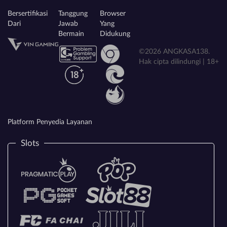
Bersertifikasi
Tanggung
Browser
Dari
Jawab
Yang
Bermain
Didukung
©2026 ANGKASA138.
Hak cipta dilindungi | 18+
Platform Penyedia Layanan
Slots