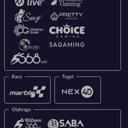
Race
Togel
Olahraga