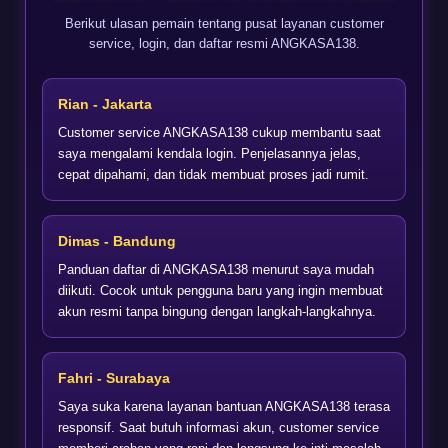
Berikut ulasan pemain tentang pusat layanan customer
service, login, dan daftar resmi ANGKASA138.
Rian - Jakarta
Customer service ANGKASA138 cukup membantu saat
saya mengalami kendala login. Penjelasannya jelas,
cepat dipahami, dan tidak membuat proses jadi rumit.
Dimas - Bandung
Panduan daftar di ANGKASA138 menurut saya mudah
diikuti. Cocok untuk pengguna baru yang ingin membuat
akun resmi tanpa bingung dengan langkah-langkahnya.
Fahri - Surabaya
Saya suka karena layanan bantuan ANGKASA138 terasa
responsif. Saat butuh informasi akun, customer service