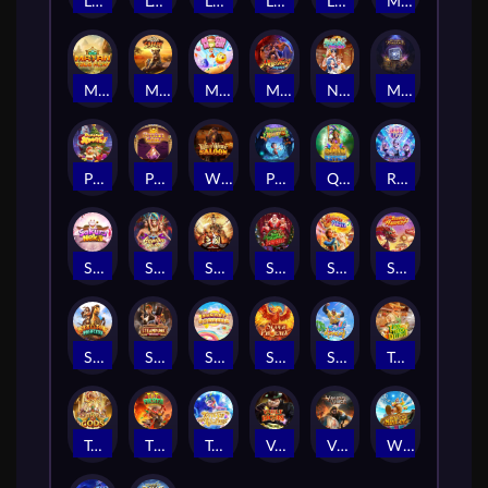
Las Vegas Party
Legend of the White and Green Snake
Lion Dance Fortune
Lucky Zhu
Lulu's Enchanted Forest
Mahjong Fortune
Mayan Gold Hunt
Mega Wild Safari
Mochi Mochi
Muay Thai Arena
Nomikai Fever
Mysteries of Pandora
Pawsome Xmas
Persian Gems
Wild West Saloon
Pumpkin Night
Queen of Aztec
Rave On
Sakura Neko
Samba Fiesta
SanGuo - The Brotherhood
Sexy Christmas Sirens
Spirits Fiesta
Spring Harvest
Stallion Princess
Steampunk Reloaded
Surgary bonanza
Super Phoenix
Surf Monkey
Taco Truck Delight
Temple of Gods
TNT Fiesta
Tower of Riches
Vault of Riches
Viking Valor
Wild Fish Hunter