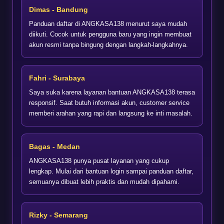
Dimas - Bandung
Panduan daftar di ANGKASA138 menurut saya mudah
diikuti. Cocok untuk pengguna baru yang ingin membuat
akun resmi tanpa bingung dengan langkah-langkahnya.
Fahri - Surabaya
Saya suka karena layanan bantuan ANGKASA138 terasa
responsif. Saat butuh informasi akun, customer service
memberi arahan yang rapi dan langsung ke inti masalah.
Bagas - Medan
ANGKASA138 punya pusat layanan yang cukup
lengkap. Mulai dari bantuan login sampai panduan daftar,
semuanya dibuat lebih praktis dan mudah dipahami.
Rizky - Semarang