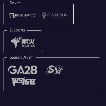
Poker
E-Sports
Sabung Ayam