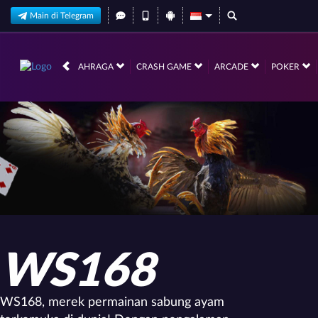
Main di Telegram
TOGEL
OLAHRAGA
CRASH GAME
ARCADE
POKER
WS168
WS168, merek permainan sabung ayam