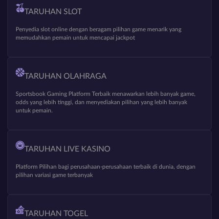
TARUHAN SLOT
Penyedia slot online dengan beragam pilihan game menarik yang
memudahkan pemain untuk mencapai jackpot
TARUHAN OLAHRAGA
Sportsbook Gaming Platform Terbaik menawarkan lebih banyak game,
odds yang lebih tinggi, dan menyediakan pilihan yang lebih banyak
untuk pemain.
TARUHAN LIVE KASINO
Platform Pilihan bagi perusahaan-perusahaan terbaik di dunia, dengan
pilihan variasi game terbanyak
TARUHAN TOGEL