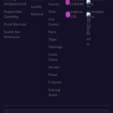
ANGKASA138
Games
2140180
k
Loyalty
Responsible
Slots
angkasa
Instagra
Referral
Gambling
138
m
Live
Pusat Bantuan
Casino
Syarat dan
Race
Ketentuan
Togel
Olahraga
Crash
Game
Arcade
Poker
E-Sports
Sabung
Ayam