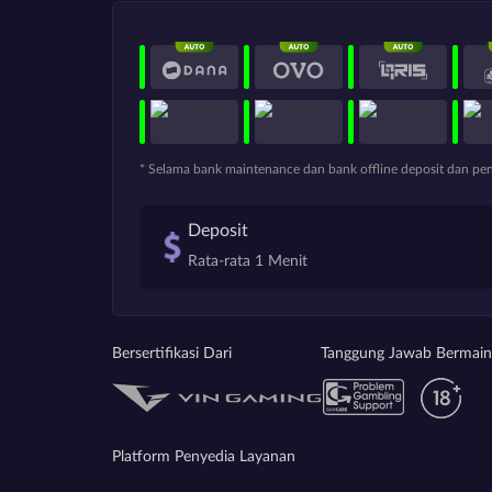
* Selama bank maintenance dan bank offline deposit dan pen
Deposit
Rata-rata 1 Menit
Bersertifikasi Dari
Tanggung Jawab Bermain
Platform Penyedia Layanan