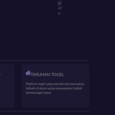
O
TARUHAN TOGEL
Platform togel yang menarik dari perusahan
terbaik di dunia yang menawarkan hadiah
kemenangan besar