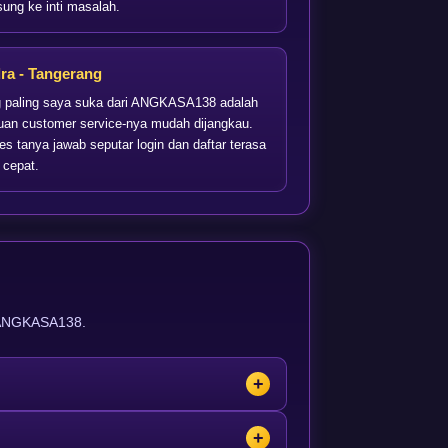
sung ke inti masalah.
ra - Tangerang
 paling saya suka dari ANGKASA138 adalah
uan customer service-nya mudah dijangkau.
es tanya jawab seputar login dan daftar terasa
 cepat.
i ANGKASA138.