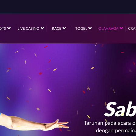
OTS
LIVE CASINO
RACE
TOGEL
OLAHRAGA
CRA
Sab
Taruhan pada acara o
dengan permainan