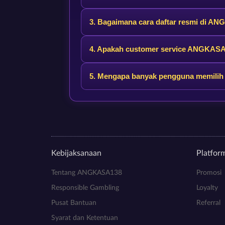
3. Bagaimana cara daftar resmi di A
4. Apakah customer service ANGKASA
5. Mengapa banyak pengguna memili
Kebijaksanaan
Platfor
Tentang ANGKASA138
Promosi
Responsible Gambling
Loyalty
Pusat Bantuan
Referral
Syarat dan Ketentuan